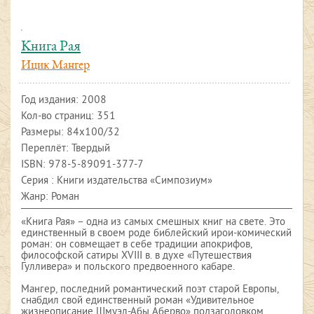
Книга Рая
Ицик Мангер
Год издания:
2008
Кол-во страниц: 351
Размеры: 84х100/32
Переплёт: Твердый
ISBN:
978-5-89091-377-7
Серия : Книги издательства «Симпозиум»
Жанр: Роман
«Книга Рая» – одна из самых смешных книг на свете. Это
единственный в своем роде библейский ирои-комический
роман: он совмещает в себе традиции апокрифов,
философской сатиры XVIII в. в духе «Путешествия
Гулливера» и польского предвоенного кабаре.
Мангер, последний романтический поэт старой Европы,
снабдил свой единственный роман «Удивительное
жизнеописание Шмуэл-Абы Аберво» подзаголовком