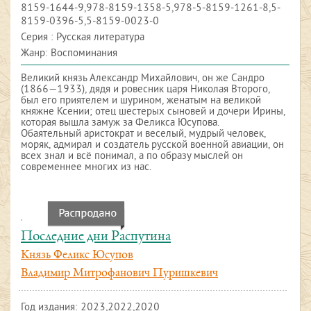
8159-1644-9,978-8159-1358-5,978-5-8159-1261-8,5-
8159-0396-5,5-8159-0023-0
Серия : Русская литература
Жанр: Воспоминания
Великий князь Александр Михайлович, он же Сандро
(1866—1933), дядя и ровесник царя Николая Второго,
был его приятелем и шурином, женатым на великой
княжне Ксении; отец шестерых сыновей и дочери Ирины,
которая вышла замуж за Феликса Юсупова.
Обаятельный аристократ и веселый, мудрый человек,
моряк, адмирал и создатель русской военной авиации, он
всех знал и всё понимал, а по образу мыслей он
современнее многих из нас.
Последние дни Распутина
Князь Феликс Юсупов
Владимир Митрофанович Пуришкевич
Год издания:
2023,2022,2020