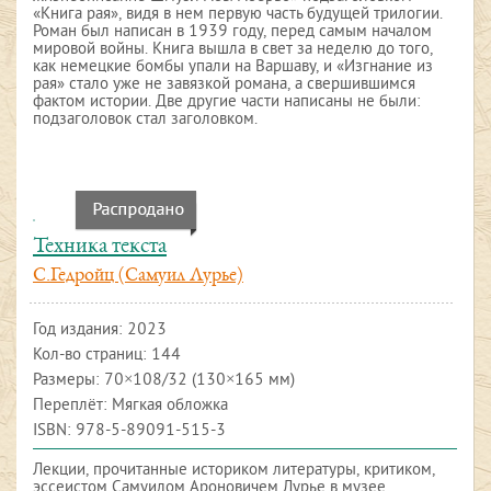
«Книга рая», видя в нем первую часть будущей трилогии.
Роман был написан в 1939 году, перед самым началом
мировой войны. Книга вышла в свет за неделю до того,
как немецкие бомбы упали на Варшаву, и «Изгнание из
рая» стало уже не завязкой романа, а свершившимся
фактом истории. Две другие части написаны не были:
подзаголовок стал заголовком.
Техника текста
С.Гедройц (Самуил Лурье)
Год издания:
2023
Кол-во страниц: 144
Размеры: 70×108/32 (130×165 мм)
Переплёт: Мягкая обложка
ISBN:
978-5-89091-515-3
Лекции, прочитанные историком литературы, критиком,
эссеистом Самуилом Ароновичем Лурье в музее