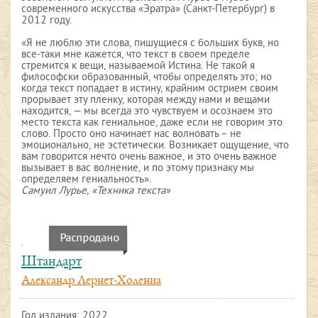
современного искусства «Эратра» (Санкт-Петербург) в
2012 году.
«Я не люблю эти слова, пишущиеся с больших букв, но
все-таки мне кажется, что текст в своем пределе
стремится к вещи, называемой Истина. Не такой я
философски образованный, чтобы определять это; но
когда текст попадает в истину, крайним острием своим
прорывает эту пленку, которая между нами и вещами
находится, — мы всегда это чувствуем и осознаем это
место текста как гениальное, даже если не говорим это
слово. Просто оно начинает нас волновать – не
эмоционально, не эстетически. Возникает ощущение, что
вам говорится нечто очень важное, и это очень важное
вызывает в вас волнение, и по этому признаку мы
определяем гениальность».
Самуил Лурье, «Техника текста»
Штандарт
Александр Лернет-Холениа
Год издания:
2022