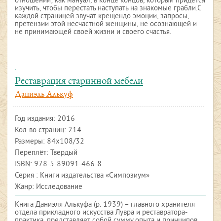
отношений; как мануал, в конце концов, который придется
изучить, чтобы перестать наступать на знакомые грабли.С
каждой страницей звучат крещендо эмоции, запросы,
претензии этой несчастной женщины, не осознающей и
не принимающей своей жизни и своего счастья.
Реставрация старинной мебели
Даниэль Алькуф
Год издания:
2016
Кол-во страниц: 214
Размеры: 84х108/32
Переплёт: Твердый
ISBN:
978-5-89091-466-8
Серия : Книги издательства «Симпозиум»
Жанр: Исследование
Книга Даниэля Алькуфа (р. 1939) – главного хранителя
отдела прикладного искусства Лувра и реставратора-
практика, представляет собой сумму опыта и принципов