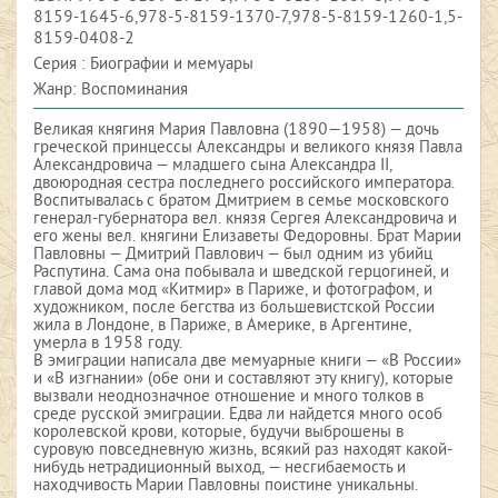
8159-1645-6,978-5-8159-1370-7,978-5-8159-1260-1,5-
8159-0408-2
Серия : Биографии и мемуары
Жанр: Воспоминания
Великая княгиня Мария Павловна (1890—1958) — дочь
греческой принцессы Александры и великого князя Павла
Александровича — младшего сына Александра II,
двоюродная сестра последнего российского императора.
Воспитывалась с братом Дмитрием в семье московского
генерал-губернатора вел. князя Сергея Александровича и
его жены вел. княгини Елизаветы Федоровны. Брат Марии
Павловны — Дмитрий Павлович — был одним из убийц
Распутина. Сама она побывала и шведской герцогиней, и
главой дома мод «Китмир» в Париже, и фотографом, и
художником, после бегства из большевистской России
жила в Лондоне, в Париже, в Америке, в Аргентине,
умерла в 1958 году.
В эмиграции написала две мемуарные книги — «В России»
и «В изгнании» (обе они и составляют эту книгу), которые
вызвали неоднозначное отношение и много толков в
среде русской эмиграции. Едва ли найдется много особ
королевской крови, которые, будучи выброшены в
суровую повседневную жизнь, всякий раз находят какой-
нибудь нетрадиционный выход, — несгибаемость и
находчивость Марии Павловны поистине уникальны.