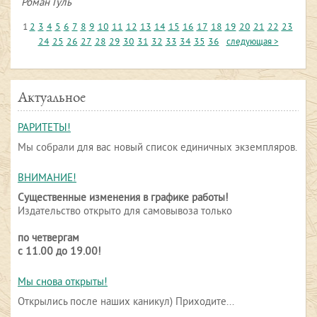
Роман Гуль
1
2
3
4
5
6
7
8
9
10
11
12
13
14
15
16
17
18
19
20
21
22
23
24
25
26
27
28
29
30
31
32
33
34
35
36
следующая >
Актуальное
РАРИТЕТЫ!
Мы собрали для вас новый список единичных экземпляров.
ВНИМАНИЕ!
Существенные изменения в графике работы!
Издательство открыто для самовывоза только
по четвергам
с 11.00 до 19.00!
Мы снова открыты!
Открылись после наших каникул) Приходите...