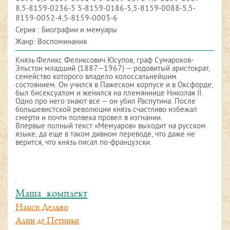
8,5-8159-0236-5 5-8159-0186-5,5-8159-0088-5,5-
8159-0052-4,5-8159-0003-6
Серия : Биографии и мемуары
Жанр: Воспоминания
Князь Феликс Феликсович Юсупов, граф Сумароков-
Эльстон младший (1887—1967) — родовитый аристократ,
семейство которого владело колоссальнейшим
состоянием. Он учился в Пажеском корпусе и в Оксфорде,
был бисексуалом и женился на племяннице Николая II.
Одно про него знают все — он убил Распутина. После
большевистской революции князь счастливо избежал
смерти и почти полвека провел в изгнании.
Впервые полный текст «Мемуаров» выходит на русском
языке, да еще в таком дивном переводе, что даже не
верится, что князь писал по-французски.
Маша_комплект
Нанси Дельво
Алин де Петиньи