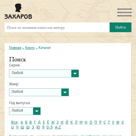
Главная
Книги
Каталог
Поиск
Серия:
Любой
Жанр:
Любой
Год выпуска:
Любой
Все
:
А
Б
В
Г
Д
Е
Ё
Ж
З
И
Й
К
Л
М
Н
О
П
Р
С
Т
У
Ф
Х
Ц
Ч
Ш
Щ
Э
Ю
Я
0-9
A-Z