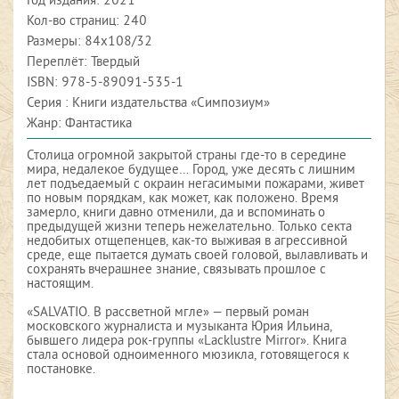
Год издания:
2021
Кол-во страниц: 240
Размеры: 84х108/32
Переплёт: Твердый
ISBN:
978-5-89091-535-1
Серия : Книги издательства «Симпозиум»
Жанр: Фантастика
Столица огромной закрытой страны где-то в середине
мира, недалекое будущее… Город, уже десять с лишним
лет подъедаемый с окраин негасимыми пожарами, живет
по новым порядкам, как может, как положено. Время
замерло, книги давно отменили, да и вспоминать о
предыдущей жизни теперь нежелательно. Только секта
недобитых отщепенцев, как-то выживая в агрессивной
среде, еще пытается думать своей головой, вылавливать и
сохранять вчерашнее знание, связывать прошлое с
настоящим.
«SALVATIO. В рассветной мгле» — первый роман
московского журналиста и музыканта Юрия Ильина,
бывшего лидера рок-группы «Lacklustre Mirror». Книга
стала основой одноименного мюзикла, готовящегося к
постановке.