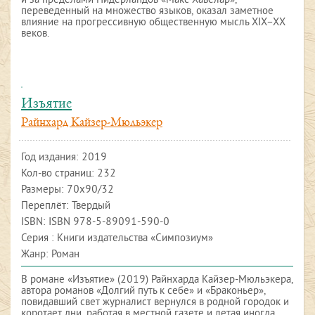
и за пределами Нидерландов «Макс Хавелар»,
переведенный на множество языков, оказал заметное
влияние на прогрессивную общественную мысль XIX–XX
веков.
Изъятие
Райнхард Кайзер-Мюльэкер
Год издания:
2019
Кол-во страниц: 232
Размеры: 70x90/32
Переплёт: Твердый
ISBN:
ISBN 978-5-89091-590-0
Серия : Книги издательства «Симпозиум»
Жанр: Роман
В романе «Изъятие» (2019) Райнхарда Кайзер-Мюльэкера,
автора романов «Долгий путь к себе» и «Браконьер»,
повидавший свет журналист вернулся в родной городок и
коротает дни, работая в местной газете и летая иногда