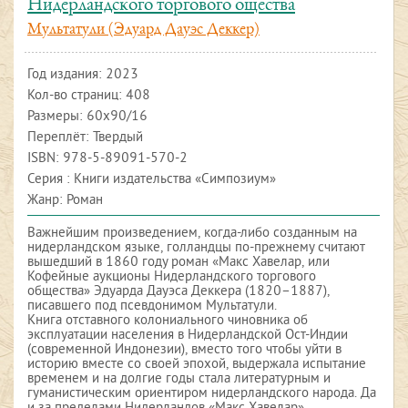
Нидерландского торгового ощества
Мультатули (Эдуард Дауэс Деккер)
Год издания:
2023
Кол-во страниц: 408
Размеры: 60х90/16
Переплёт: Твердый
ISBN:
978-5-89091-570-2
Серия : Книги издательства «Симпозиум»
Жанр: Роман
Важнейшим произведением, когда-либо созданным на
нидерландском языке, голландцы по-прежнему считают
вышедший в 1860 году роман «Макс Хавелар, или
Кофейные аукционы Нидерландского торгового
общества» Эдуарда Дауэса Деккера (1820–1887),
писавшего под псевдонимом Мультатули.
Книга отставного колониального чиновника об
эксплуатации населения в Нидерландской Ост-Индии
(современной Индонезии), вместо того чтобы уйти в
историю вместе со своей эпохой, выдержала испытание
временем и на долгие годы стала литературным и
гуманистическим ориентиром нидерландского народа. Да