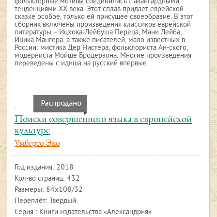
фольклорные мотивы соединились с авангардными
тенденциями ХХ века. Этот сплав придает еврейской
сказке особое, только ей присущее своеобразие. В этот
сборник включены произведения классиков еврейской
литературы – Ицхока-Лейбуша Переца, Мани Лейба,
Ицика Мангера, а также писателей, мало известных в
России: мистика Дер Нистера, фольклориста Ан-ского,
модерниста Мойше Бродерзона. Многие произведения
переведены с идиша на русский впервые.
Поиски совершенного языка в европейской
культуре
Умберто Эко
Год издания:
2018
Кол-во страниц: 432
Размеры: 84х108/32
Переплёт: Твердый
Серия : Книги издательства «Александрия»