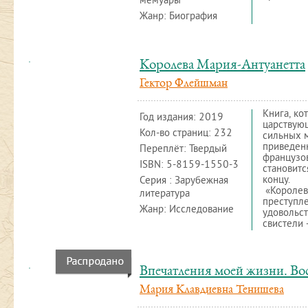
мемуары
Жанр: Биография
Королева Мария-Антуанетта
Гектор Флейшман
Книга, ко
Год издания:
2019
царствую
Кол-во страниц: 232
сильных м
приведенн
Переплёт: Твердый
французо
ISBN:
5-8159-1550-3
становитс
концу.
Серия : Зарубежная
«Королева
литература
преступле
Жанр: Исследование
удовольст
свистели 
Впечатления моей жизни. В
Мария Клавдиевна Тенишева