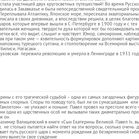
стала участницей двух кругосветных путешествий! Во время Русск
дилась в Закавказье и была непосредственной свидетельницей пр
Переплывала Атлантику, Японское море, пересекала экваториальный
писала в своих дневниках, а впоследствии решила, в целях благотв
аров, которые впервые вышли в С.-Петербурге в 1900 году и с тех
вательная женщина, твердости духа которой мог бы позавидовать н
метки всё, что видит, слышит и чувствует. Юмор, самоирония, наблю
я при таком уме — язвительность формулировок дополняют картин
наложниц турецкого султана, и столпотворение на Всемирной выст
Тбилиси, Нагасаки...
Духовская пережила революцию и умерла в Ленинграде в 1931 год
рины с его трагической судьбой – одна из самых загадочных фигур
амых спорных. Споры по поводу того, был ли он сумасшедшим или
Гамлетом» - не утихают и поныне. Павел провел на престоле всего ч
 ни одна из царственных особ не вызывали таких диаметрально п
к он.
азимир Валишевский в книге «Сын Екатерины Великой. Павел I», 
, не столько пытается найти ответ на эти вопросы, сколько очень д
ает путь русского царя с момента рождения до безвременной гибе
ому вынести свое суждение.