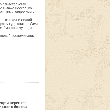
о свидетельству
го и даже несколько
большими запросами и
нных школ и студий
держку художников. Сама
 Русского музея, а в
ишевой воспоминания
еще интереснее
и своего бизнеса