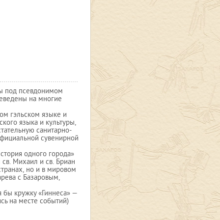
ры под псевдонимом
реведены на многие
ом гэльском языке и
кого языка и культуры,
стательную санитарно-
 официальной сувенирной
История одного города»
св. Михаил и св. Бриан
странах, но и в мировом
рева с Базаровым,
я бы кружку «Гиннеса» —
сь на месте событий)