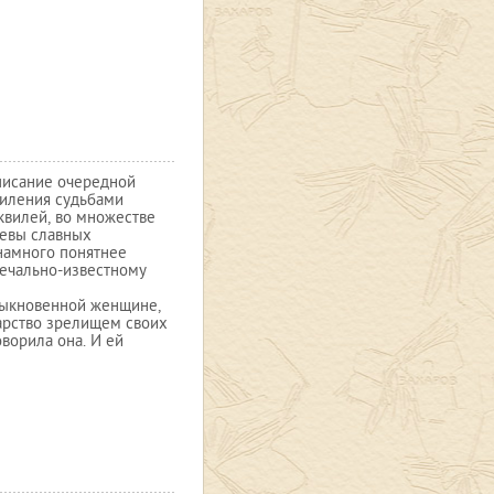
описание очередной
миления судьбами
квилей, во множестве
левы славных
намного понятнее
печально-известному
быкновенной женщине,
дарство зрелищем своих
ворила она. И ей