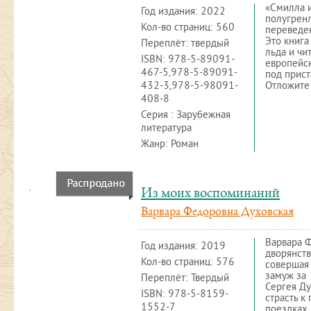
«Смилла и
Год издания:
2022
полугренл
Кол-во страниц: 560
переведен
Это книга
Переплёт: твердый
льда и чи
ISBN:
978-5-89091-
европейск
467-5,978-5-89091-
под прист
432-3,978-5-98091-
Отложите 
408-8
Серия : Зарубежная
литература
Жанр: Роман
Из моих воспоминаний
Варвара Федоровна Духовская
Варвара 
Год издания:
2019
дворянств
Кол-во страниц: 576
совершая 
замуж за 
Переплёт: Твердый
Сергея Ду
ISBN:
978-5-8159-
страсть к
1552-7
поездках,