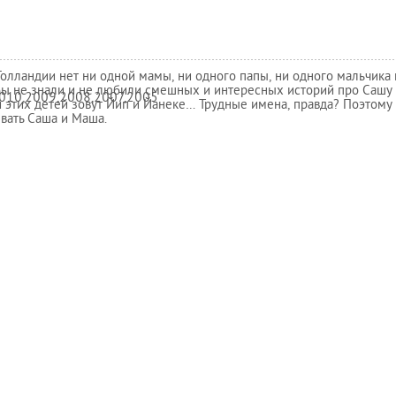
Голландии нет ни одной мамы, ни одного папы, ни одного мальчика 
ы не знали и не любили смешных и интересных историй про Сашу 
010,2009,2008,2007,2005
 этих детей зовут Йип и Йанеке… Трудные имена, правда? Поэтому 
звать Саша и Маша.