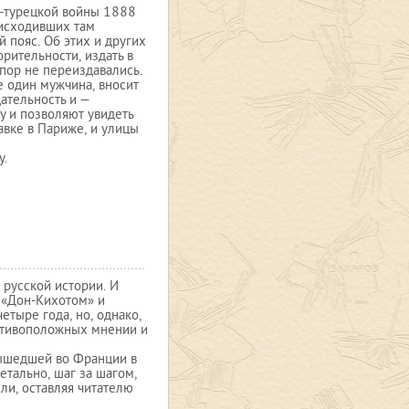
о-турецкой войны 1888
оисходивших там
 пояс. Об этих и других
орительности, издать в
 пор не переиздавались.
е один мужчина, вносит
дательность и —
у и позволяют увидеть
авке в Париже, и улицы
у.
 русской истории. И
 «Дон-Кихотом» и
етыре года, но, однако,
ротивоположных мнении и
вышедшей во Франции в
етально, шаг за шагом,
ли, оставляя читателю