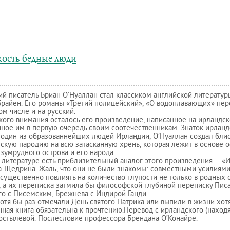
ость бедные люди
й писатель Бриан О’Нуаллан стал классиком английской литерату
Брайен. Его романы «Третий полицейский», «О водоплавающих» пе
том числе и на русский.
ого внимания осталось его произведение, написанное на ирландск
ное им в первую очередь своим соотечественникам. Знаток ирландс
 один из образованнейших людей Ирландии, О’Нуаллан создал бли
скую пародию на всю затасканную хрень, которая лежит в основе
зумрудного острова и его народа.
 литературе есть приблизительный аналог этого произведения — «
-Щедрина. Жаль, что они не были знакомы: совместными усилиями 
существенно повлиять на количество глупости не только в родных 
 а их переписка затмила бы философской глубиной переписку Писа
о с Писемским, Брежнева с Индирой Ганди.
отя бы раз отмечали День святого Патрика или выпили в жизни хот
нная книга обязательна к прочтению.Перевод с ирландского (находя
остылевой. Послесловие профессора Брендана О’Конайре.