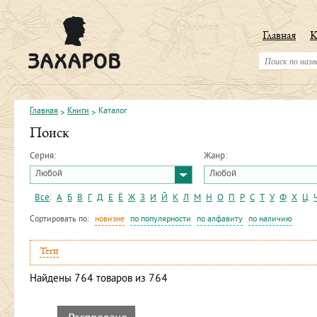
Главная
К
Главная
Книги
Каталог
Поиск
Серия:
Жанр:
Любой
Любой
Все
:
А
Б
В
Г
Д
Е
Ё
Ж
З
И
Й
К
Л
М
Н
О
П
Р
С
Т
У
Ф
Х
Ц
Сортировать по:
новизне
по популярности
по алфавиту
по наличию
Теги
Найдены
764
товаров из 764