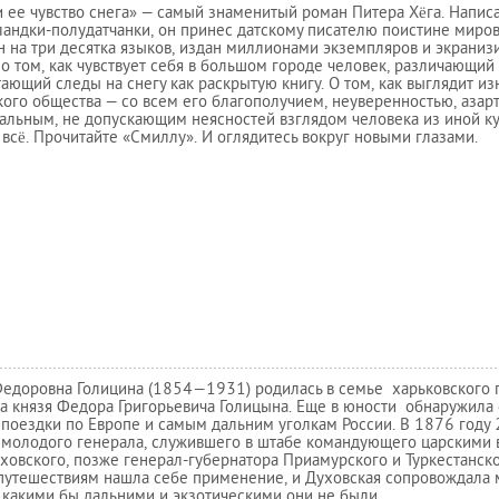
 ее чувство снега» — самый знаменитый роман Питера Хëга. Напис
андки-полудатчанки, он принес датскому писателю поистине миров
 на три десятка языков, издан миллионами экземпляров и экраниз
 о том, как чувствует себя в большом городе человек, различающий 
тающий следы на снегу как раскрытую книгу. О том, как выглядит и
ого общества — со всем его благополучием, неуверенностью, азар
альным, не допускающим неясностей взглядом человека из иной ку
всë. Прочитайте «Смиллу». И оглядитесь вокруг новыми глазами.
Федоровна Голицина (1854—1931) родилась в семье харьковского 
а князя Федора Григорьевича Голицына. Еще в юности обнаружила с
поездки по Европе и самым дальним уголкам России. В 1876 году
молодого генерала, служившего в штабе командующего царскими в
ховского, позже генерал-губернатора Приамурского и Туркестанско
 путешествиям нашла себе применение, и Духовская сопровождала 
 какими бы дальними и экзотическими они не были.