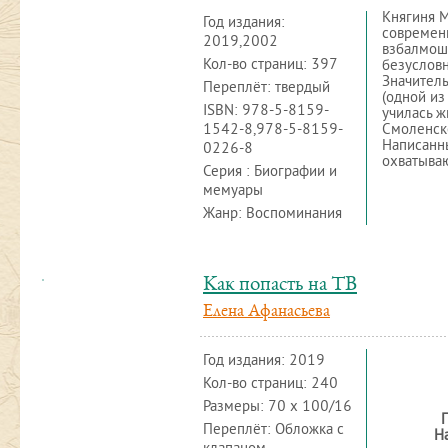
Княгиня М
Год издания:
современн
2019,2002
взбалмошн
Кол-во страниц: 397
безусловн
Значитель
Переплёт: твердый
(одной из
ISBN:
978-5-8159-
училась ж
1542-8,978-5-8159-
Смоленске
Написанн
0226-8
охватываю
Серия : Биографии и
мемуары
Жанр: Воспоминания
Как попасть на ТВ
Елена Афанасьева
Год издания:
2019
Кол-во страниц: 240
Размеры: 70 x 100/16
П
Переплёт: Обложка с
На