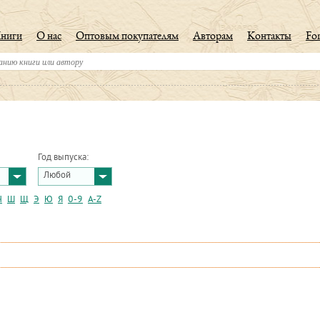
ниги
О нас
Оптовым покупателям
Авторам
Контакты
For
Год выпуска:
Любой
Ч
Ш
Щ
Э
Ю
Я
0-9
A-Z