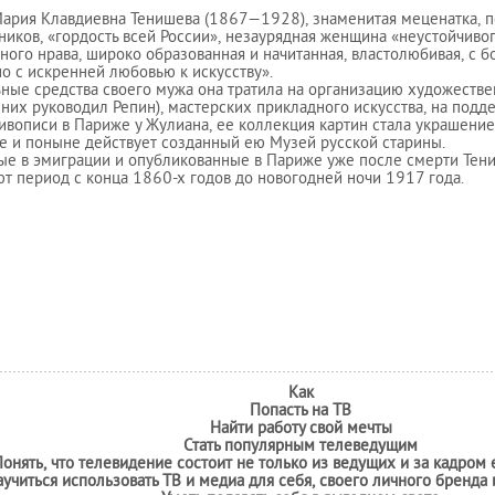
ария Клавдиевна Тенишева (1867—1928), знаменитая меценатка, п
иков, «гордость всей России», незаурядная женщина «неустойчиво
ого нрава, широко образованная и начитанная, властолюбивая, с 
о с искренней любовью к искусству».
ные средства своего мужа она тратила на организацию художестве
 них руководил Репин), мастерских прикладного искусства, на под
ивописи в Париже у Жулиана, ее коллекция картин стала украшением
 и поныне действует созданный ею Музей русской старины.
ые в эмиграции и опубликованные в Париже уже после смерти Тен
т период с конца 1860-х годов до новогодней ночи 1917 года.
Как
Попасть на ТВ
Найти работу свой мечты
Стать популярным телеведущим
онять, что телевидение состоит не только
из ведущих и за кадром 
учиться использовать ТВ и медиа для себя, своего личного бренда 