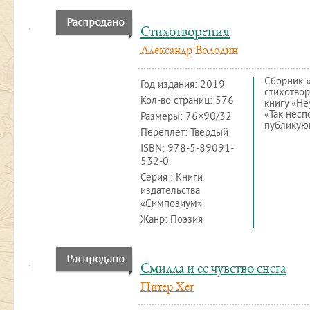
Стихотворения
Александр Володин
Сборник «
Год издания:
2019
стихотвор
Кол-во страниц: 576
книгу «Не
«Так несп
Размеры: 76×90/32
публикую
Переплёт: Твердый
ISBN:
978-5-89091-
532-0
Серия : Книги
издательства
«Симпозиум»
Жанр: Поэзия
Смилла и ее чувство снега
Питер Хёг