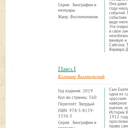
Она даже 
Серия : Биографии и
года нахо
мемуары
событий. 
Жанр: Воспоминания
событиях 
виде мему
Эта очаро
в свои за
неизбежна
вживую и 
Сайгона, 
Варвара 
Павел I
Казимир Валишевский
Сын Екате
Год издания:
2019
одна из с
Кол-во страниц: 560
«русским 
наверное
Переплёт: Твердый
оценок, ка
ISBN:
978-5-8159-
Историк К
1556-5
1912 году
прослежив
Серия : Биографии и
право сам