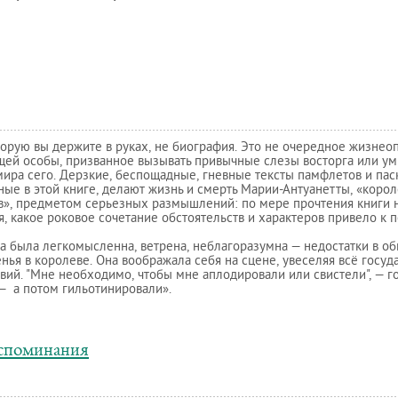
торую вы держите в руках, не биография. Это не очередное жизне
щей особы, призванное вызывать привычные слезы восторга или у
ира сего. Дерзкие, беспощадные, гневные тексты памфлетов и пас
ые в этой книге, делают жизнь и смерть Марии-Антуанетты, «коро
в», предметом серьезных размышлений: по мере прочтения книги 
я, какое роковое сочетание обстоятельств и характеров привело к 
 была легкомысленна, ветрена, неблагоразумна — недостатки в о
нья в королеве. Она воображала себя на сцене, увеселяя всё госу
вий. "Мне необходимо, чтобы мне аплодировали или свистели", — го
— а потом гильотинировали».
оспоминания