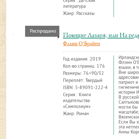
Серия : Детская
литература
Жанр: Рассказы
Поющие Лазаря, или На редк
Фланн О'Брайен
Ирландски
Год издания:
2019
Флэнн О’
Кол-во страниц: 176
языки, в 
Вне широк
Размеры: 76×90/32
адресован
Переплёт: Твердый
патриот и
гигиениче
ISBN:
5-89091-222-4
истории И
Серия : Книги
В русской
издательства
Салтыкова
«Симпозиум»
могли бы 
масштабе,
Жанр: Роман
Вяземског
Если Вы х
эта нетле
Анны Кор