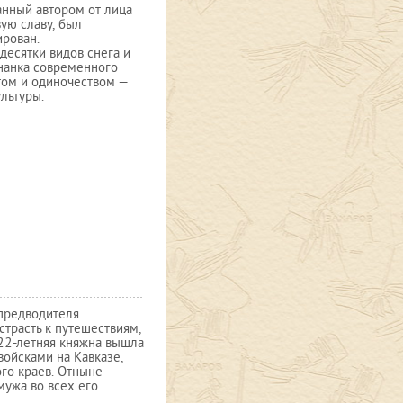
анный автором от лица
ую славу, был
ирован.
десятки видов снега и
знанка современного
том и одиночеством —
льтуры.
предводителя
трасть к путешествиям,
 22-летняя княжна вышла
ойсками на Кавказе,
го краев. Отныне
мужа во всех его