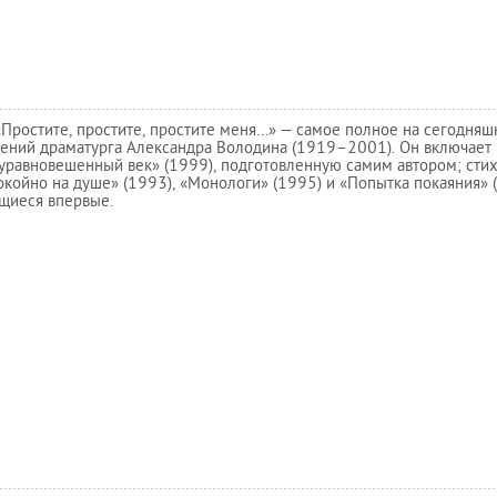
Простите, простите, простите меня…» — самое полное на сегодняш
ений драматурга Александра Володина (1919–2001). Он включает 
уравновешенный век» (1999), подготовленную самим автором; сти
окойно на душе» (1993), «Монологи» (1995) и «Попытка покаяния» (
щиеся впервые.