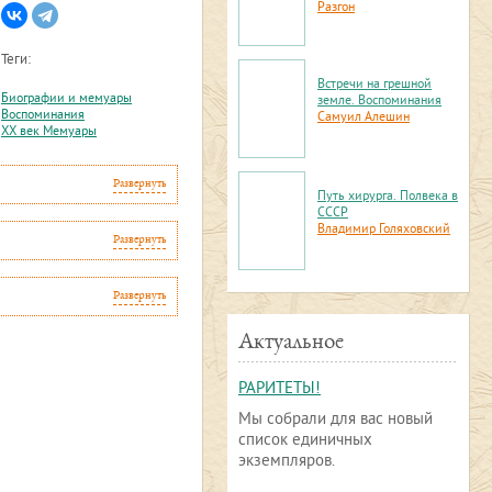
Разгон
Теги:
Встречи на грешной
Биографии и мемуары
земле. Воспоминания
Воспоминания
Самуил Алешин
XX век Мемуары
Развернуть
Путь хирурга. Полвека в
СССР
Владимир Голяховский
Развернуть
Развернуть
Актуальное
РАРИТЕТЫ!
Мы собрали для вас новый
список единичных
экземпляров.