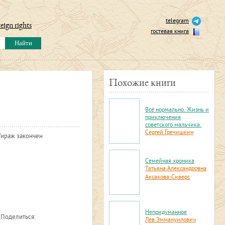
telegram
eign rights
гостевая книга
Похожие книги
Всё нормально. Жизнь и
приключения
советского мальчика.
Сергей Гречишкин
Тираж закончен
Семейная хроника
Татьяна Александровна
Аксакова-Сиверс
Непридуманное
Поделиться:
Лев Эммануилович