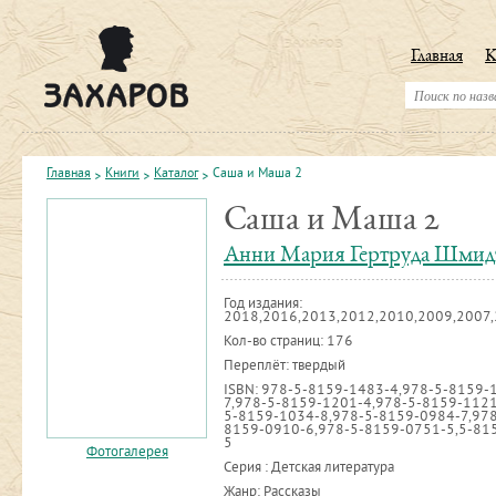
Главная
К
Главная
Книги
Каталог
Саша и Маша 2
Саша и Маша 2
Анни Мария Гертруда Шмид
Год издания:
2018,2016,2013,2012,2010,2009,2007
Кол-во страниц: 176
Переплёт: твердый
ISBN:
978-5-8159-1483-4,978-5-8159-
7,978-5-8159-1201-4,978-5-8159-1121
5-8159-1034-8,978-5-8159-0984-7,978
8159-0910-6,978-5-8159-0751-5,5-81
5
Фотогалерея
Серия : Детская литература
Жанр: Рассказы