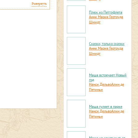
Развернуть
Плюк из Петтэфлета
Анни Мария Гертруда
Шмидт
Сказки, только сказки
Анни Мария Гертруда
Шмидт
Маша встречает Новый
год
Нанси Дельво
Алин де
Петиньи
Маша гуляет в парке
Нанси Дельво
Алин де
Петиньи