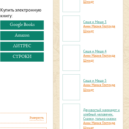
Шмидт
Купить электронную
книгу:
Саша и Маша 3
Google Books
Анни Мария Гертруда
Шмидт
Amazon
ЛИТРЕС
Саша и Маша 4
Анни Мария Гертруда
СТРОКИ
Шмидт
Саша и Маша 5
Анни Мария Гертруда
Шмидт
Двухвостый мармадот и
хлебный человечек.
Развернуть
Сказки, только сказки
Анни Мария Гертруда
Шмидт