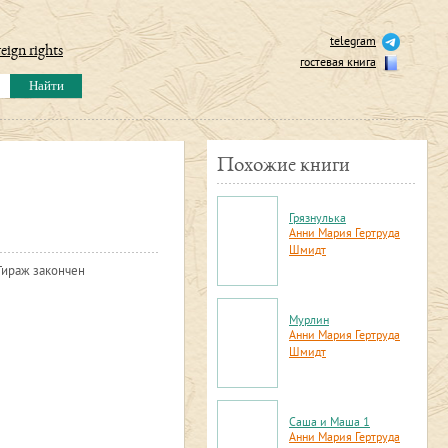
telegram
eign rights
гостевая книга
Похожие книги
Грязнулька
Анни Мария Гертруда
Шмидт
Тираж закончен
Мурлин
Анни Мария Гертруда
Шмидт
Саша и Маша 1
Анни Мария Гертруда