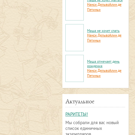
Маша не хочет мыться
Нанси Дельво
Алин де
Петиньи
Маша не хочет спать
Нанси Дельво
Алин де
Петиньи
Маша отмечает день
рождения
Нанси Дельво
Алин де
Петиньи
Актуальное
РАРИТЕТЫ!
Мы собрали для вас новый
список единичных
экземпляров.