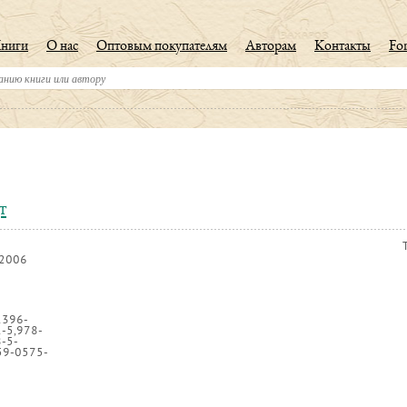
ниги
О нас
Оптовым покупателям
Авторам
Контакты
For
т
,2006
1396-
-5,978-
-5-
59-0575-