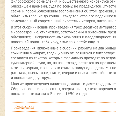
философского осмысления, и общественного консенсуса отно
ближайшем времени, судя по всему, не предвидится. Отчасти
свежи и порой болезненны воспоминания об этом времени, о
объяснить явление до конца – свидетельство его подлинност
замечательный современный писатель и историк, писавший в
В этот сборник вошли произведения трёх десятков литерато
мировоззрению, стилистике, эстетическим и житейским предп
объединяет, – искренность высказывания и плодотворность 
поиска: «Я понять тебя хочу, смысла я в тебе ищу…»
Произведения, включённые в сборник, разбиты на два больш
сочинения в жанрах, традиционно относящихся к литературе
составлен из текстов, которые формально проходят по ведо
гуманитарной науки, но, на наш взгляд, остаются по-прежнем
газета и журнал, как принято считать, живут один день. Мы по
рассказы, пьесы, эссе, статьи, очерки и стихи, помещённые з
и дополняли друг друга.
Многие произведения написаны двадцать и даже тридцать лет
Сборник составили рассказы, очерки, пьесы, стихотворения 
посвященные жизни в России в 1990-е годы.
Содержание