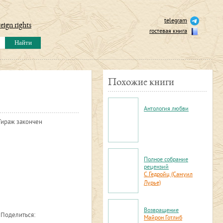
telegram
eign rights
гостевая книга
Похожие книги
Антология любви
Тираж закончен
Полное собрание
рецензий
С.Гедройц (Самуил
Лурье)
Возвращение
Поделиться:
Майрон Готлиб