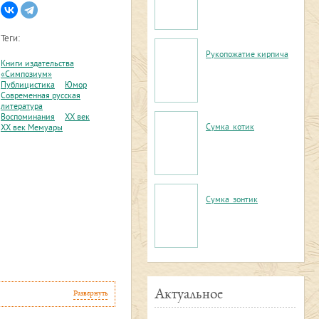
Теги:
Рукопожатие кирпича
Книги издательства
«Симпозиум»
Публицистика
Юмор
Современная русская
литература
Воспоминания
XX век
Сумка_котик
XX век Мемуары
Сумка_зонтик
Актуальное
Развернуть