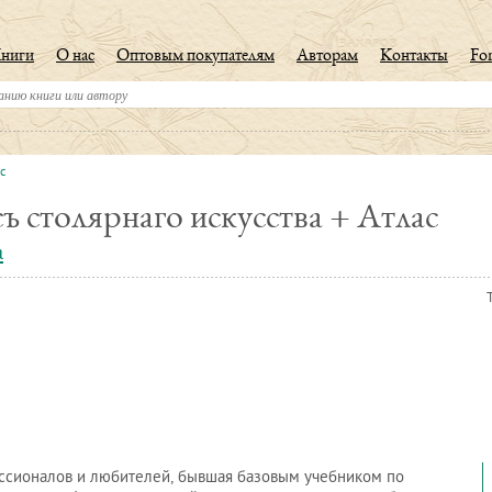
ниги
О нас
Оптовым покупателям
Авторам
Контакты
For
с
ъ столярнаго искусства + Атлас
а
ссионалов и любителей, бывшая базовым учебником по