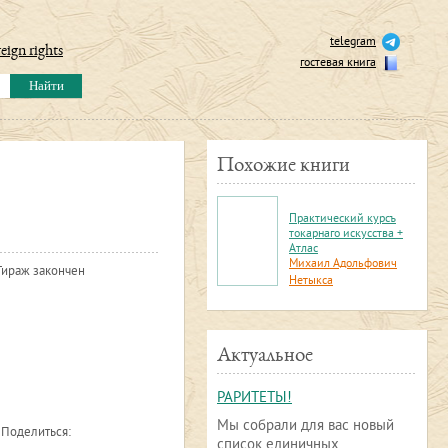
telegram
eign rights
гостевая книга
Похожие книги
Практический курсъ
токарнаго искусства +
Атлас
Михаил Адольфович
Тираж закончен
Нетыкса
Актуальное
РАРИТЕТЫ!
Мы собрали для вас новый
Поделиться:
список единичных