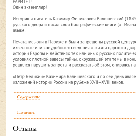
РАРИТЕТ!
Один экземпляр!
Историк и писатель Казимир Феликсович Валишевский (184
русского двора и писал свои биографические книги (от Иван
языке.
Печатались они в Париже и были запрещены русской цензуро
известные или «неудобные» сведения о жизни царского дво
истории Европы и действиях тех или иных русских политиче
условиях плотной завесы тайны, окружавшей эти темы в конце
решился нарушить запреты и рассказать об этом, опираясь н
«Петр Великий» Казимира Валишевского и по сей день явля
изложений истории России на рубеже XVII—XVIII веков.
Содержание
Почитать
Отзывы