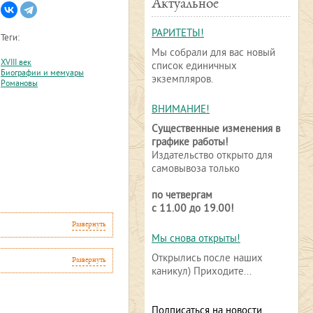
Актуальное
РАРИТЕТЫ!
Теги:
Мы собрали для вас новый
XVIII век
список единичных
Биографии и мемуары
экземпляров.
Романовы
ВНИМАНИЕ!
Существенные изменения в
графике работы!
Издательство открыто для
самовывоза только
по четвергам
с 11.00 до 19.00!
Развернуть
Мы снова открыты!
Открылись после наших
Развернуть
каникул) Приходите...
Подписаться на новости