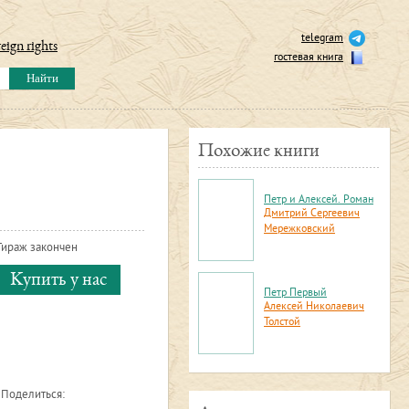
telegram
eign rights
гостевая книга
Похожие книги
Петр и Алексей. Роман
Дмитрий Сергеевич
Мережковский
Тираж закончен
Купить у нас
Петр Первый
Алексей Николаевич
Толстой
Поделиться: