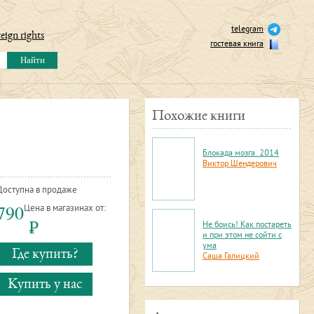
telegram
eign rights
гостевая книга
Похожие книги
Блокада мозга. 2014
Виктор Шендерович
Доступна в продаже
790
Цена в магазинах от:
Р
Не боись! Как постареть
и при этом не сойти с
ума
Где купить?
Саша Галицкий
Купить у нас