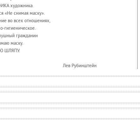
ФИКА художника.
ся «Не снимая маску».
ние во всех отношениях,
о-­гигиеническое.
слушный гражданин
имаю маску.
Ю ШЛЯПУ.
инштейн