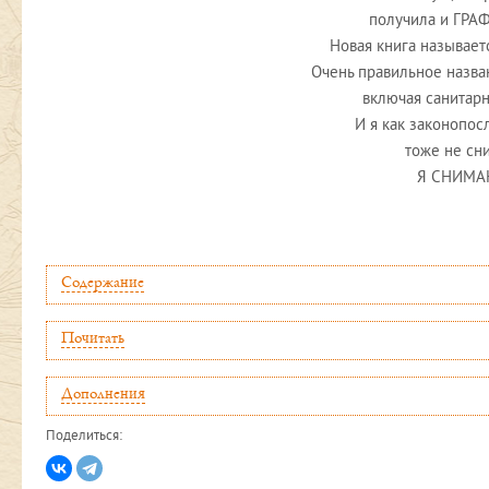
получила и ГРА
Новая книга называет
Очень правильное назва
включая санитарн
И я как законопо
тоже не сн
Я СНИМА
Лев Руб
Содержание
Почитать
Дополнения
Поделиться: