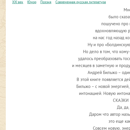
XXI век
Юмор
Поэзия
Современная русская литература
Мн
было сказа
пошучено про 
вдохновляющую р
на нас год назад к
Ну и про «Болдинскую
Но дело в том, что кому-
удалось преобразовать тос
и месяцев в заметную и прод
Андрей Бильжо – один
В этой книге появляется де
Бильжо – с новой энергией,
интонацией. Новую интона
СКАЗКИ 
Да, да,
Даром что автор назы
это еще ка
Совсем новую, эне