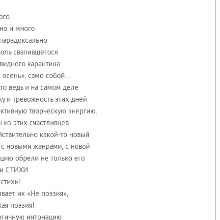
ого
но и много
парадоксально
оль свалившегося
овидного карантина.
 осень», само собой…
­то ведь и на самом деле
ку и тревожность этих дней
уктивную творческую энергию.
 из этих счастливцев.
йствительно какой-­то новый
 с новыми жанрами, с новой
цию обрели не только его
и СТИХИ
 стихи!
вает их «Не поэзия»,
кая поэзия!
ргичную интонацию