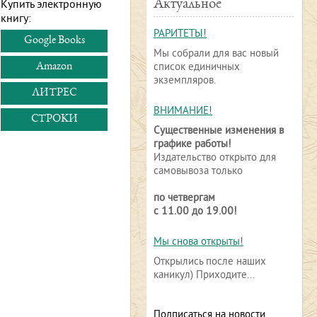
Актуальное
Купить электронную
книгу:
РАРИТЕТЫ!
Google Books
Мы собрали для вас новый
список единичных
Amazon
экземпляров.
ЛИТРЕС
ВНИМАНИЕ!
СТРОКИ
Существенные изменения в
графике работы!
Издательство открыто для
самовывоза только
по четвергам
с 11.00 до 19.00!
Мы снова открыты!
Открылись после наших
каникул) Приходите...
Подписаться на новости