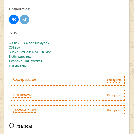
Поделиться:
Теги:
XX век
XX век Мемуары
XXI век
Знаменитые книги
Юмор
Публицистика
Современная русская
литература
Содержание
Развернуть
Почитать
Развернуть
Дополнения
Развернуть
Отзывы