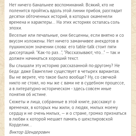
Нет ничего банальнее воспоминаний. Всякий, кто не
поленится пройтись вдоль этой линии прибоя, разглядит
десятки обточенных историй, в которых окаменели
времена и характеры... На этих историях осталась соль
эпохи.
Веселые или печальные, они бесценны, если внятно и со
вкусом изложены. Нет ничего заманчивее анекдотов в
пушкинском значении слова: его table-talk стоит пяти
диссертаций. "Как-то раз...", "Рассказывают, что..." — так и
должен начинаться хороший текст.
Вы слышали эту историю рассказанной по-другому? Не
беда: даже Евангелие существует в четырех вариантах.
Вы не верите, что такое было вообще? Ну, со свечкой
никто не стоял, но мы же с вами не в судебном процессе,
а в литературно-историческом - здесь совсем иные
понятия об истине.
Сюжеты и лица, собранные в этой книге, расскажут о
временах, в которых мы жили, о людях, милых моему
сердцу и не очень милых, — и о стране, громко признаться
в любви к которой мешает память о шекспировской
Корделии...
Виктор Шендерович