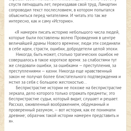
спустя пятнадцать лет, переиздавая свой труд, Ламартин
сопроводил текст послесловием, в котором попытался
объясниться перед читателями. И читать это так же
интересно, как и саму «Историю».
«Я намерен писать историю небольшого числа людей,
которые были поставлены волею Провидения в центре
величайшей драмы Нового времени; люди эти соединяли
в себе идеи, страсти, ошибки, добродетели целой эпохи.
Никогда, быть может, столько трагических ошибок не
совершалось в такое короткое время: за слабостями тут
же следовали ошибки, за ошибками — преступления, за
преступлениями — казни. Никогда еще нравственный
закон не получал более блистательного подтверждения и
мстил за себя с большею жестокостью...
Беспристрастие истории не похоже на беспристрастие
зеркала, дело которого только отражать предметы; это
беспристрастие судьи, который видит, слушает и решает.
Рассказ, оживленный воображением, обдуманный и
проверенный разумом, — вот история, как ее понимали
древние; образчик такой истории намерен представить и
я».