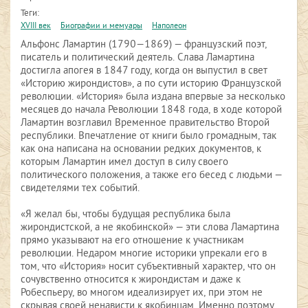
Теги:
XVIII век
Биографии и мемуары
Наполеон
Альфонс Ламартин (1790—1869) — французский поэт,
писатель и политический деятель. Слава Ламартина
достигла апогея в 1847 году, когда он выпустил в свет
«Историю жирондистов», а по сути историю Французской
революции. «История» была издана впервые за несколько
месяцев до начала Революции 1848 года, в ходе которой
Ламартин возглавил Временное правительство Второй
республики. Впечатление от книги было громадным, так
как она написана на основании редких документов, к
которым Ламартин имел доступ в силу своего
политического положения, а также его бесед с людьми —
свидетелями тех событий.
«Я желал бы, чтобы будущая республика была
жирондистской, а не якобинской» — эти слова Ламартина
прямо указывают на его отношение к участникам
революции. Недаром многие историки упрекали его в
том, что «История» носит субъективный характер, что он
сочувственно относится к жирондистам и даже к
Робеспьеру, во многом идеализирует их, при этом не
скрывая своей ненависти к якобинцам. Именно поэтому