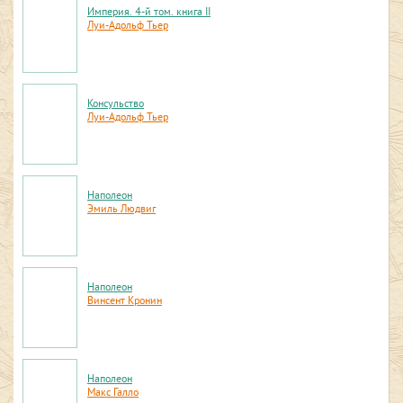
Империя. 4-й том. книга II
Луи-Адольф Тьер
Консульство
Луи-Адольф Тьер
Наполеон
Эмиль Людвиг
Наполеон
Винсент Кронин
Наполеон
Макс Галло