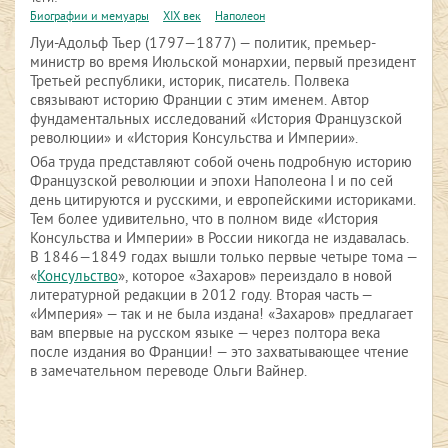
Биографии и мемуары
XIX век
Наполеон
Луи-Адольф Тьер (1797—1877) — политик, премьер-
министр во время Июльской монархии, первый президент
Третьей республики, историк, писатель. Полвека
связывают историю Франции с этим именем. Автор
фундаментальных исследований «История Французской
революции» и «История Консульства и Империи».
Оба труда представляют собой очень подробную историю
Французской революции и эпохи Наполеона I и по сей
день цитируются и русскими, и европейскими историками.
Тем более удивительно, что в полном виде «История
Консульства и Империи» в России никогда не издавалась.
В 1846—1849 годах вышли только первые четыре тома —
«
Консульство
», которое «Захаров» переиздало в новой
литературной редакции в 2012 году. Вторая часть —
«Империя» — так и не была издана! «Захаров» предлагает
вам впервые на русском языке — через полтора века
после издания во Франции! — это захватывающее чтение
в замечательном переводе Ольги Вайнер.