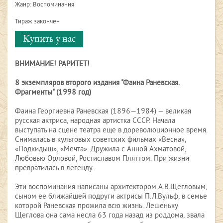
Жанр: Воспоминания
Тираж закончен
Купить у нас
ВНИМАНИЕ! РАРИТЕТ!
8 экземпляров второго издания "Фаина Раневская.
Фрагменты" (1998 год)
Фаина Георгиевна Раневская (1896—1984) — великая
русская актриса, народная артистка СССР. Начала
выступать на сцене театра еще в дореволюционное время.
Снималась в культовых советских фильмах «Весна»,
«Подкидыш», «Мечта». Дружила с Анной Ахматовой,
Любовью Орловой, Ростиславом Пляттом. При жизни
превратилась в легенду.
Эти воспоминания написаны архитектором А.В.Щегловым,
сыном ее ближайшей подруги актрисы П.Л.Вульф, в семье
которой Раневская прожила всю жизнь. Лешеньку
Щеглова она сама несла 63 года назад из роддома, звала