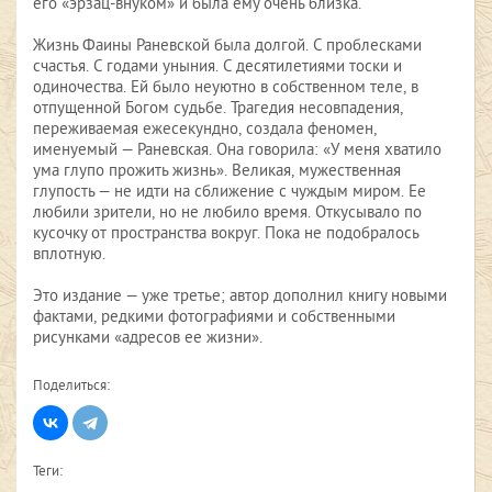
его «эрзац-внуком» и была ему очень близка.
Жизнь Фаины Раневской была долгой. С проблесками
счастья. С годами уныния. С десятилетиями тоски и
одиночества. Ей было неуютно в собственном теле, в
отпущенной Богом судьбе. Трагедия несовпадения,
переживаемая ежесекундно, создала феномен,
именуемый — Раневская. Она говорила: «У меня хватило
ума глупо прожить жизнь». Великая, мужественная
глупость — не идти на сближение с чуждым миром. Ее
любили зрители, но не любило время. Откусывало по
кусочку от пространства вокруг. Пока не подобралось
вплотную.
Это издание — уже третье; автор дополнил книгу новыми
фактами, редкими фотографиями и собственными
рисунками «адресов ее жизни».
Поделиться:
Теги: