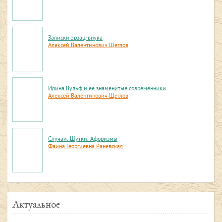
Записки эрзац-внука
Алексей Валентинович Щеглов
Ирина Вульф и ее знаменитые современники
Алексей Валентинович Щеглов
Случаи. Шутки. Афоризмы
Фаина Георгиевна Раневская
Актуальное