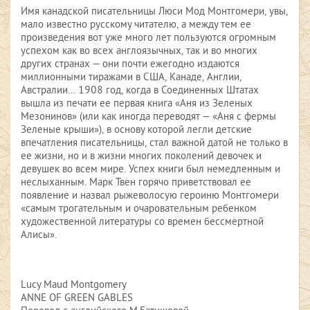
Имя канадской писательницы Люси Мод Монтгомери, увы,
мало известно русскому читателю, а между тем ее
произведения вот уже много лет пользуются огромным
успехом как во всех англоязычных, так и во многих
других странах — они почти ежегодно издаются
миллионными тиражами в США, Канаде, Англии,
Австралии… 1908 год, когда в Соединенных Штатах
вышла из печати ее первая книга «Аня из Зеленых
Мезонинов» (или как иногда переводят — «Аня с фермы
Зеленые крыши»), в основу которой легли детские
впечатления писательницы, стал важной датой не только в
ее жизни, но и в жизни многих поколений девочек и
девушек во всем мире. Успех книги был немедленным и
неслыханным. Марк Твен горячо приветствовал ее
появление и назвал рыжеволосую героиню Монтгомери
«самым трогательным и очаровательным ребенком
художественной литературы со времен бессмертной
Алисы».
Lucy Maud Montgomery
ANNE OF GREEN GABLES