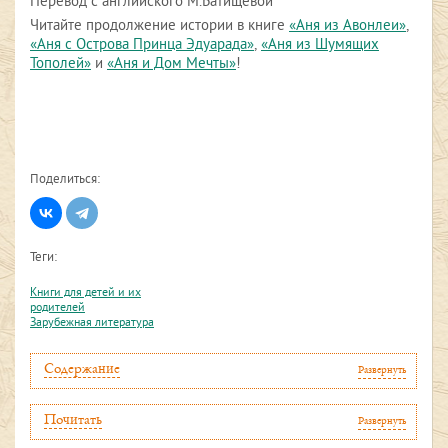
Перевод с английского М.Батищевой
Читайте продолжение истории в книге
«Аня из Авонлеи»
,
«Аня с Острова Принца Эдуарада»
,
«Аня из Шумящих
Тополей»
и
«Аня и Дом Мечты»
!
Поделиться:
Теги:
Книги для детей и их
родителей
Зарубежная литература
Содержание
Развернуть
Почитать
Развернуть