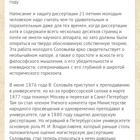
году.
Написание и защиту диссертации 21-летним молодым
человеком надо считать чем-то удивительным и
поразительным даже для тех времен, когда диссертации
хотя и содержали всего несколько десятков страниц и
почти не имели научного аппарата, но зато должны были
опираться на твердо обоснованную собственную теорию.
Эта работа молодого Соловьёва ярко свидетельствует о
необычайном напоре, а также о простоте и ясности его
философского мышления, о его убедительности и
очевидности, соперничавших с его глубиной и широтой
исторического горизонта.
В июне 1876 года В. Соловьёв приступил к преподаванию
в университете, но из-за профессорской склоки в марте
1877 года покинул Москву и переехал в Санкт-Петербург.
Там он стал членом Ученого комитета при Министерстве
народного просвещения и одновременно преподавал в
университете, где в 1880 году защитил докторскую
диссертацию. Но игравший в Петербургском университете
основную роль М. И. Владиславлев, который раньше столь
положительно оценил магистерскую диссертацию
Соловьёва, стал теперь относиться к нему довольно