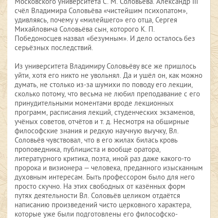
Московского университета С. М. Соловьёва. Александр III
счёл Владимира Соловьёва «чистейшим психопатом»,
удивляясь, почему у «милейшего» его отца, Сергея
Михайловича Соловьёва сын, которого К. П.
Победоносцев назвал «безумным». И дело осталось без
серьёзных последствий.
Из университета Владимиру Соловьёву все же пришлось
уйти, хотя его никто не увольнял. Да и ушёл он, как можно
думать, не столько из-за шумихи по поводу его лекции,
сколько потому, что весьма не любил преподавание с его
принудительными моментами вроде лекционных
программ, расписания лекций, студенческих экзаменов,
учёных советов, отчётов и т. д. Несмотря на обширные
философские знания и редкую научную выучку, Вл.
Соловьёв чувствовал, что в его жилах билась кровь
проповедника, публициста и вообще оратора,
литературного критика, поэта, иной раз даже какого-то
пророка и визионера — человека, преданного изысканным
духовным интересам. Быть профессором было для него
просто скучно. На этих свободных от казённых форм
путях деятельности Вл. Соловьёв целиком отдаётся
написанию произведений чисто церковного характера,
которые уже были подготовлены его философско-