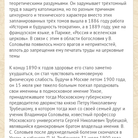
теоретическими раздумьями. Он задумывает трёхтомный
труд в защиту католицизма, но по разным причинам
цензурного и технического характера вместо этих
запланированных трёх томов вышла в 1886 году работа
«История и будущность теократии», а в 1889 году, уже на
французском языке, в Париже, «Россия и вселенская
церковь». В связи с этим в области богословия у В.
Соловьёва появилось много врагов и неприятностей,
вплоть до запрещения ему печатать труды на церковные
темы
К концу 1890-х годов здоровье его стало заметно
ухудшаться, он стал чувствовать неимоверную
физическую слабость. Будучи в Москве летом 1900 года,
он 15 июля уже тяжело больным поехал праздновать
свои именины в подмосковное имение Узкое,
принадлежавшее тогда Московскому губернскому
предводителю дворянства князю Петру Николаевичу
Трубецкому, в котором тогда жил со своей семьей друг и
ученик Владимира Соловьёва, известный профессор
Московского университета Сергей Николаевич Трубецкой,
являвшийся единокровным братом владельца имения. В.
С. Соловьев после двухнедельной болезни скончался в