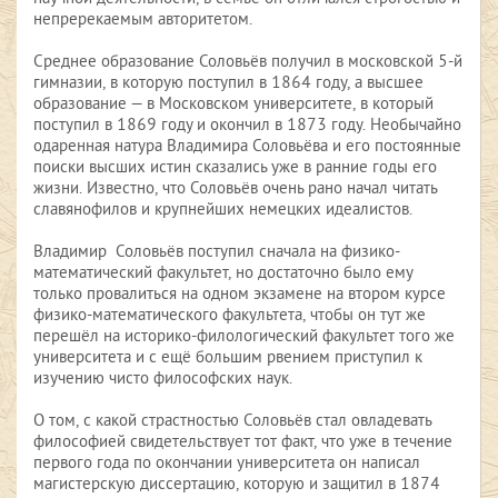
непререкаемым авторитетом.
Среднее образование Соловьёв получил в московской 5-й
гимназии, в которую поступил в 1864 году, а высшее
образование — в Московском университете, в который
поступил в 1869 году и окончил в 1873 году. Необычайно
одаренная натура Владимира Соловьёва и его постоянные
поиски высших истин сказались уже в ранние годы его
жизни. Известно, что Соловьёв очень рано начал читать
славянофилов и крупнейших немецких идеалистов.
Владимир Соловьёв поступил сначала на физико-
математический факультет, но достаточно было ему
только провалиться на одном экзамене на втором курсе
физико-математического факультета, чтобы он тут же
перешёл на историко-филологический факультет того же
университета и с ещё большим рвением приступил к
изучению чисто философских наук.
О том, с какой страстностью Соловьёв стал овладевать
философией свидетельствует тот факт, что уже в течение
первого года по окончании университета он написал
магистерскую диссертацию, которую и защитил в 1874