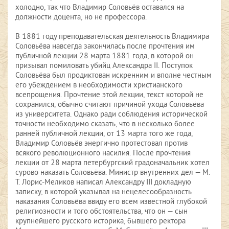
холодно, так что Владимир Соловьёв оставался на
должности доцента, но не профессора.
В 1881 году преподавательская деятельность Владимира
Соловьёва навсегда закончилась после прочтения им
публичной лекции 28 марта 1881 года, в которой он
призывал помиловать убийц Александра II. Поступок
Соловьёва был продиктован искренним и вполне честным
его убеждением в необходимости христианского
всепрощения. Прочтение этой лекции, текст которой не
сохранился, обычно считают причиной ухода Соловьёва
из университета. Однако ради соблюдения исторической
точности необходимо сказать, что в несколько более
ранней публичной лекции, от 13 марта того же года,
Владимир Соловьёв энергично протестовал против
всякого революционного насилия. После прочтения
лекции от 28 марта петербургский градоначальник хотел
сурово наказать Соловьёва. Министр внутренних дел — М.
Т. Лорис-Меликов написал Александру III докладную
записку, в которой указывал на нецелесообразность
наказания Соловьёва ввиду его всем известной глубокой
религиозности и того обстоятельства, что он — сын
крупнейшего русского историка, бывшего ректора