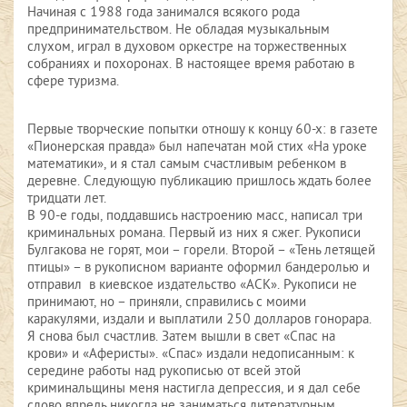
Начиная с 1988 года занимался всякого рода
предпринимательством. Не обладая музыкальным
слухом, играл в духовом оркестре на торжественных
собраниях и похоронах. В настоящее время работаю в
сфере туризма.
Первые творческие попытки отношу к концу 60-х: в газете
«Пионерская правда» был напечатан мой стих «На уроке
математики», и я стал самым счастливым ребенком в
деревне. Следующую публикацию пришлось ждать более
тридцати лет.
В 90-е годы, поддавшись настроению масс, написал три
криминальных романа. Первый из них я сжег. Рукописи
Булгакова не горят, мои – горели. Второй – «Тень летящей
птицы» – в рукописном варианте оформил бандеролью и
отправил в киевское издательство «АСК». Рукописи не
принимают, но – приняли, справились с моими
каракулями, издали и выплатили 250 долларов гонорара.
Я снова был счастлив. Затем вышли в свет «Спас на
крови» и «Аферисты». «Спас» издали недописанным: к
середине работы над рукописью от всей этой
криминальщины меня настигла депрессия, и я дал себе
слово впредь никогда не заниматься литературным