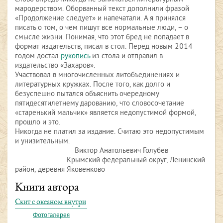
мародерством. Оборванный текст дополнили фразой
«Продолжение следует» и напечатали. А я принялся
писать о том, о чем пишут все нормальные люди, – о
смысле жизни. Понимая, что этот бред не попадает в
формат издательств, писал в стол. Перед новым 2014
годом достал
рукопись
из стола и отправил в
издательство «Захаров».
Участвовал в многочисленных литобъединениях и
литературных кружках. После того, как долго и
безуспешно пытался объяснить очередному
пятидесятилетнему дарованию, что словосочетание
«старенький мальчик» является недопустимой формой,
прошло и это.
Никогда не платил за издание. Считаю это недопустимым
и унизительным.
Виктор Анатольевич Голубев
Крымский федеральный округ, Ленинский
район, деревня Яковенково
Книги автора
Скит с океаном внутри
Фотогалерея