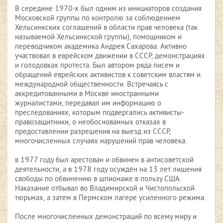
В середине 1970-х был одним из инициаторов создания
Московской группы по контролю за соблюдением
Хельсинкских соглашений в области прав человека (так
называемой Хельсинкской группы), помощником и
переводчиком академика Андрея Сахарова. Активно
участвовал в еврейском движении в СССР, демонстрациях
и голодовках протеста. Был автором ряда писем и
обращений еврейских активистов к советским властям и
международной общественности. Встречаясь с
аккредитованными в Москве иностранными
журналистами, передавал им информацию о
преследованиях, которым подвергались активисты-
правозащитники, о необоснованных отказах в
предоставлении разрешения на выезд из СССР,
многочисленных случаях нарушений прав человека.
в 1977 году был арестован и обвинен в антисоветской
деятельности, а в 1978 году осуждён на 13 лет лишения
свободы по обвинению в шпионаже в пользу США.
Наказание отбывал во Владимирской и Чистопольской
тюрьмах, а затем в Пермском лагере усиленного режима.
После многочисленных демонстраций по всему миру и