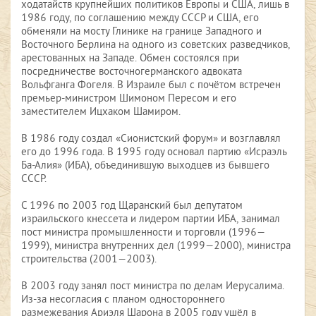
ходатайств крупнейших политиков Европы и США, лишь в
1986 году, по соглашению между СССР и США, его
обменяли на мосту Глинике на границе Западного и
Восточного Берлина на одного из советских разведчиков,
арестованных на Западе. Обмен состоялся при
посредничестве восточногерманского адвоката
Вольфганга Фогеля. В Израиле был с почётом встречен
премьер-министром Шимоном Пересом и его
заместителем Ицхаком Шамиром.
В 1986 году создал «Сионистский форум» и возглавлял
его до 1996 года. В 1995 году основал партию «Исраэль
Ба-Алия» (ИБА), объединившую выходцев из бывшего
СССР.
С 1996 по 2003 год Щаранский был депутатом
израильского кнессета и лидером партии ИБА, занимал
пост министра промышленности и торговли (1996—
1999), министра внутренних дел (1999—2000), министра
строительства (2001—2003).
В 2003 году занял пост министра по делам Иерусалима.
Из-за несогласия с планом одностороннего
размежевания Ариэля Шарона в 2005 году ушёл в