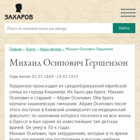
Главная
Книги
Наши авторы
Михаил Осипович Гершензон
Михаил Осипович Гершензон
Годы жизни: 01.07.1869 - 19.02.1925
Гершензон происходил из среднебуржуазной еврейской
семьи из города Кишинева. Их было два брата: Михаил
Осипович и старший — Абрам Осипович. Оба брата
кончили кишиневскую гимназию. Абрам Осипович после
этого поступил в Киевский университет на медицинский
факультет, по окончании которого поселился на всю жизнь
в Одессе и был одним из известнейших там детских
врачей. Он умер в 30-х годах.
Михаил Осипович, при затруднениях, которые в то время
были для евреев при поступлении в высшие учебные