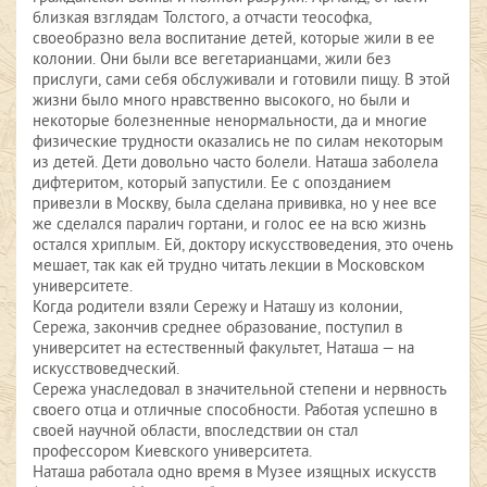
близкая взглядам Толстого, а отчасти теософка,
своеобразно вела воспитание детей, которые жили в ее
колонии. Они были все вегетарианцами, жили без
прислуги, сами себя обслуживали и готовили пищу. В этой
жизни было много нравственно высокого, но были и
некоторые болезненные ненормальности, да и многие
физические трудности оказались не по силам некоторым
из детей. Дети довольно часто болели. Наташа заболела
дифтеритом, который запустили. Ее с опозданием
привезли в Москву, была сделана прививка, но у нее все
же сделался паралич гортани, и голос ее на всю жизнь
остался хриплым. Ей, доктору искусствоведения, это очень
мешает, так как ей трудно читать лекции в Московском
университете.
Когда родители взяли Сережу и Наташу из колонии,
Сережа, закончив среднее образование, поступил в
университет на естественный факультет, Наташа — на
искусствоведческий.
Сережа унаследовал в значительной степени и нервность
своего отца и отличные способности. Работая успешно в
своей научной области, впоследствии он стал
профессором Киевского университета.
Наташа работала одно время в Музее изящных искусств