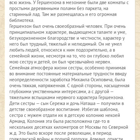
всю жизнь. У Гершензона в мезонине были две комнаты с
простыми деревянными полами без паркета, на
старинный лад. Там же размещалась и его огромная
библиотека.
Гершензон был очень своеобразный человек. При очень
принципиальном характере, выдающемся таланте и уме,
безукоризненном благородстве и честности, характер у
него был трудный, тяжелый и нелюдимый. Он не умел
любить людей, относился к ним подозрительно, а в
семейной жизни, несмотря на то, что он глубоко любил
мою сестру и детей, он был чрезвычайно нервен.
Семейная атмосфера жизни сестры, особенно принимая
во внимание постоянные материальные трудности ввиду
неопределенности заработка Михаила Осиповича, была
очень тяжкая, напряженная. С одной стороны, насыщенная
глубокими умственными интересами, а с другой —
тяжелыми вспышками нервного характера Гершензона.
Дети сестры — сын Сережа и дочь Наташа — получили в
детстве своеобразное воспитание. Избегая шаблона,
сестра с мужем отдали их в детскую колонию некоей
Арманд. Колония эта была расположена где-то в
нескольких десятках километров от Москвы по Северной
ж.д. Это было вскоре после революции, в период
гражданской войны и полной разрухи. Арманд, отчасти