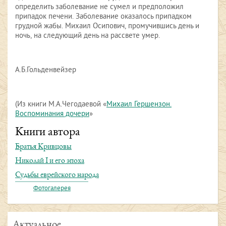
определить заболевание не сумел и предположил
припадок печени. Заболевание оказалось припадком
грудной жабы. Михаил Осипович, промучившись день и
ночь, на следующий день на рассвете умер.
А.Б.Гольденвейзер
(Из книги М.А.Чегодаевой «
Михаил Гершензон.
Воспоминания дочери
»
Книги автора
Братья Кривцовы
Николай I и его эпоха
Судьбы еврейского народа
Фотогалерея
Актуальное