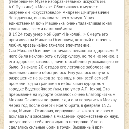
(теперешнем Музее изобразительных искусств им.
А.С.Пушкина) в Москве. Сблизившись в музее с
одаренным искусствоведом Андреем Дмитриевичем
Чегодаевым, она вышла за него замуж. У них —
единственная дочь Машенька, очень талантливая юная
художница, всеми нами любимая.
В 1924 году умер мой брат <Николай...> Смерть его
произвела на Михаила Осиповича, который его очень
любил, чрезвычайно тяжелое впечатление.
Сам Михаил Осипович отличался неважным здоровьем. У
него была наклонность к туберкулезу, но, тем не менее, в
его здоровье, казалось, ничего особенно угрожающего не
было. В начале 20-х годов его легочное заболевание
довольно сильно обострилось. Ему удалось получить
разрешение на выезд за границу, и они всей семьей
прожили год за границей в небольшом курортном
городке Баденвейлере (там, где умер А.П.Чехов). Это
пребывание на курорте оказалось очень благоприятным.
Михаил Осипович поправился, и они вернулись в Москву.
Через год после смерти моего брата, в феврале 1925
года, Михаил Осипович, вернувшись с какого-то своего
доклада или заседания в Академии художественных наук,
почувствовал себя неожиданно нехорошо. У него
сделались сильные боли в груди. Вызванный врач