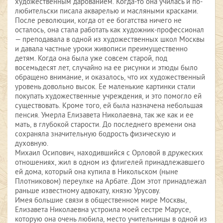
художественным дарованием. Когда-то она училась и по-
любительски писала акварелью и масляными красками.
После революции, когда от ее богатства ничего не
осталось, она стала работать как художник-профессионал
— преподавала в одной из художественных школ Москвы
и давала частные уроки живописи преимущественно
детям. Когда она была уже совсем старой, под
восемьдесят лет, случайно на ее рисунки и этюды было
обращено внимание, и оказалось, что их художественный
уровень довольно высок. Ее маленькие картинки стали
покупать художественные учреждения, и это помогло ей
существовать. Кроме того, ей была назначена небольшая
пенсия. Умерла Елизавета Николаевна, так же как и ее
мать, в глубокой старости. До последнего времени она
сохраняла значительную бодрость физическую и
духовную.
Михаил Осипович, находившийся с Орловой в дружеских
отношениях, жил в одном из флигелей принадлежавшего
ей дома, который она купила в Никольском (ныне
Плотниковом) переулке на Арбате. Дом этот принадлежал
раньше известному адвокату, князю Урусову.
Имея большие связи в общественном мире Москвы,
Елизавета Николаевна устроила моей сестре Марусе,
которую она очень любила, место учительницы в одной из