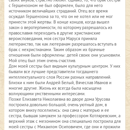
своих внуков, страстно любил. Однако, то, что брак сестры
с Гершензоном не был оформлен, было для него
источником величайших страданий. Отец все время
осуждал Гершензона за то, что он не хотел или не мог
принести этой жертвы. В конце концов, когда вышел
закон о веротерпимости, по которому разрешалось из
православия переходить в другие христианские
вероисповедания, моя сестра Маруся приняла
лютеранство, так как лютеранам разрешалось вступать в
брак с нехристианами. Таким образом их брачные
отношения были оформлены: детей своих они усыновили.
Мой отец был этим очень счастлив.
Дом моей сестры был видным культурным центром. У них
бывали все лучшие представители тогдашнего
интеллектуального слоя России разных направлений.
Близки к ним были Андрей Белый, Вячеслав Иванов и
многие другие. Жизнь их всегда была насыщена
волнующими умственными интересами.
Позже Елизавета Николаевна во дворе дома Урусова
построила довольно большой, очень уютный дом, в
котором внизу поселились: она сама с матерью и ее
сестра, бывшая замужем за профессором Котляревским, а
верхний этаж с мезонином она специально построила для
моей сестры с Михаилом Осиповичем, где они и прожили