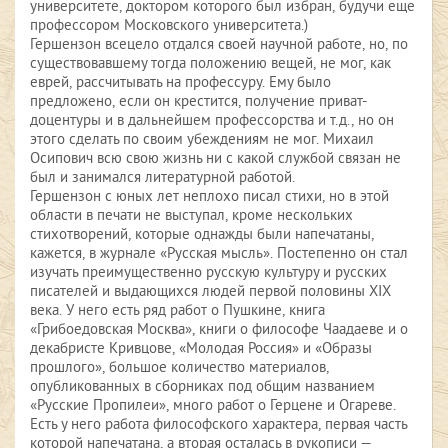
университете, доктором которого был избран, будучи еще
профессором Московского университета.)
Гершензон всецело отдался своей научной работе, но, по
существовавшему тогда положению вещей, не мог, как
еврей, рассчитывать на профессуру. Ему было
предложено, если он крестится, получение приват-
доцентуры и в дальнейшем профессорства и т.д., но он
этого сделать по своим убеждениям не мог. Михаил
Осипович всю свою жизнь ни с какой службой связан не
был и занимался литературной работой.
Гершензон с юных лет неплохо писал стихи, но в этой
области в печати не выступал, кроме нескольких
стихотворений, которые однажды были напечатаны,
кажется, в журнале «Русская мысль». Постепенно он стал
изучать преимущественно русскую культуру и русских
писателей и выдающихся людей первой половины XIX
века. У него есть ряд работ о Пушкине, книга
«Грибоедовская Москва», книги о философе Чаадаеве и о
декабристе Кривцове, «Молодая Россия» и «Образы
прошлого», большое количество материалов,
опубликованных в сборниках под общим названием
«Русские Пропилеи», много работ о Герцене и Огареве.
Есть у него работа философского характера, первая часть
которой напечатана, а вторая осталась в рукописи —