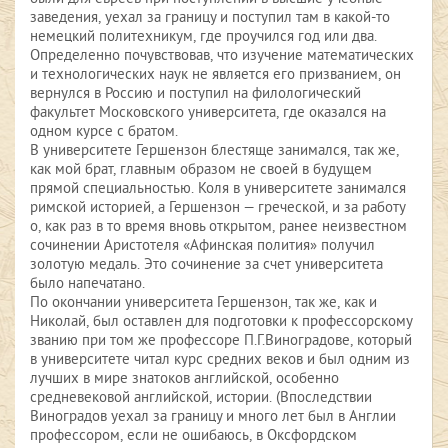
заведения, уехал за границу и поступил там в какой-то
немецкий политехникум, где проучился год или два.
Определенно почувствовав, что изучение математических
и технологических наук не является его призванием, он
вернулся в Россию и поступил на филологический
факультет Московского университета, где оказался на
одном курсе с братом.
В университете Гершензон блестяще занимался, так же,
как мой брат, главным образом не своей в будущем
прямой специальностью. Коля в университете занимался
римской историей, а Гершензон — греческой, и за работу
о, как раз в то время вновь открытом, ранее неизвестном
сочинении Аристотеля «Афинская полития» получил
золотую медаль. Это сочинение за счет университета
было напечатано.
По окончании университета Гершензон, так же, как и
Николай, был оставлен для подготовки к профессорскому
званию при том же профессоре П.Г.Виноградове, который
в университете читал курс средних веков и был одним из
лучших в мире знатоков английской, особенно
средневековой английской, истории. (Впоследствии
Виноградов уехал за границу и много лет был в Англии
профессором, если не ошибаюсь, в Оксфордском