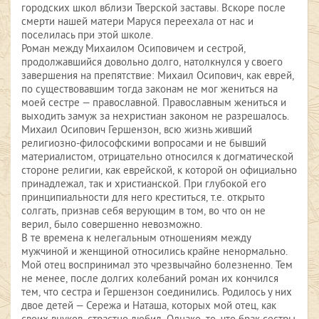
городских школ вблизи Тверской заставы. Вскоре после
смерти нашей матери Маруся переехала от нас и
поселилась при этой школе.
Роман между Михаилом Осиповичем и сестрой,
продолжавшийся довольно долго, натолкнулся у своего
завершения на препятствие: Михаил Осипович, как еврей,
по существовавшим тогда законам не мог жениться на
моей сестре — православной. Православным жениться и
выходить замуж за нехристиан законом не разрешалось.
Михаил Осипович Гершензон, всю жизнь живший
религиозно-философскими вопросами и не бывший
материалистом, отрицательно относился к догматической
стороне религии, как еврейской, к которой он официально
принадлежал, так и христианской. При глубокой его
принципиальности для него креститься, т.е. открыто
солгать, признав себя верующим в том, во что он не
верил, было совершенно невозможно.
В те времена к нелегальным отношениям между
мужчиной и женщиной относились крайне ненормально.
Мой отец воспринимал это чрезвычайно болезненно. Тем
не менее, после долгих колебаний роман их кончился
тем, что сестра и Гершензон соединились. Родилось у них
двое детей — Сережа и Наташа, которых мой отец, как