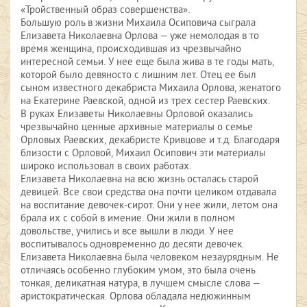
«Тройственный образ совершенства».
Большую роль в жизни Михаила Осиповича сыграла
Елизавета Николаевна Орлова — уже немолодая в то
время женщина, происходившая из чрезвычайно
интересной семьи. У нее еще была жива в те годы мать,
которой было девяносто с лишним лет. Отец ее был
сыном известного декабриста Михаила Орлова, женатого
на Екатерине Раевской, одной из трех сестер Раевских.
В руках Елизаветы Николаевны Орловой оказались
чрезвычайно ценные архивные материалы о семье
Орловых Раевских, декабристе Кривцове и т.д. Благодаря
близости с Орловой, Михаил Осипович эти материалы
широко использовал в своих работах.
Елизавета Николаевна на всю жизнь осталась старой
девицей. Все свои средства она почти целиком отдавала
на воспитание девочек-сирот. Они у нее жили, летом она
брала их с собой в имение. Они жили в полном
довольстве, учились и все вышли в люди. У нее
воспитывалось одновременно до десяти девочек.
Елизавета Николаевна была человеком незаурядным. Не
отличаясь особенно глубоким умом, это была очень
тонкая, деликатная натура, в лучшем смысле слова —
аристократическая. Орлова обладала недюжинным