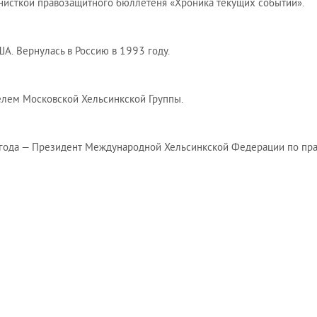
исткой правозащитного бюллетеня «Хроника текущих событий».
ША. Вернулась в Россию в 1993 году.
елем Московской Хельсинкской Группы.
 года — Президент Международной Хельсинкской Федерации по пра