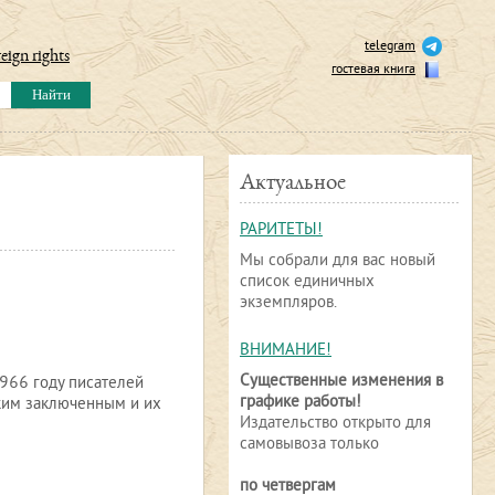
telegram
eign rights
гостевая книга
Актуальное
РАРИТЕТЫ!
Мы собрали для вас новый
список единичных
экземпляров.
ВНИМАНИЕ!
Существенные изменения в
1966 году писателей
графике работы!
ким заключенным и их
Издательство открыто для
самовывоза только
по четвергам