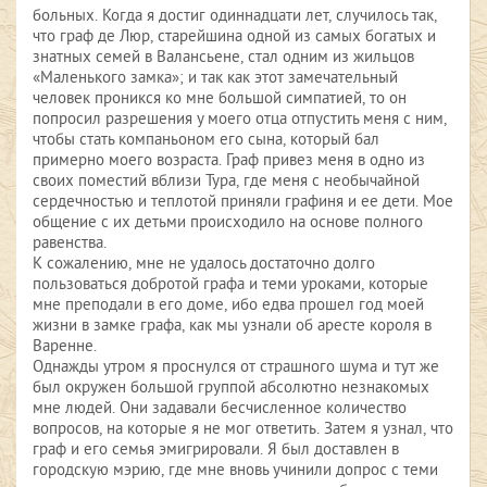
больных. Когда я достиг одиннадцати лет, случилось так,
что граф де Люр, старейшина одной из самых богатых и
знатных семей в Валансьене, стал одним из жильцов
«Маленького замка»; и так как этот замечательный
человек проникся ко мне большой симпатией, то он
попросил разрешения у моего отца отпустить меня с ним,
чтобы стать компаньоном его сына, который бал
примерно моего возраста. Граф привез меня в одно из
своих поместий вблизи Тура, где меня с необычайной
сердечностью и теплотой приняли графиня и ее дети. Мое
общение с их детьми происходило на основе полного
равенства.
К сожалению, мне не удалось достаточно долго
пользоваться добротой графа и теми уроками, которые
мне преподали в его доме, ибо едва прошел год моей
жизни в замке графа, как мы узнали об аресте короля в
Варенне.
Однажды утром я проснулся от страшного шума и тут же
был окружен большой группой абсолютно незнакомых
мне людей. Они задавали бесчисленное количество
вопросов, на которые я не мог ответить. Затем я узнал, что
граф и его семья эмигрировали. Я был доставлен в
городскую мэрию, где мне вновь учинили допрос с теми