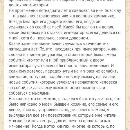
достоянием истории.
На протяжении пятнадцати лет я следовал за ним повсюду
— и в дальних странствованиях и в военных кампаниях.
Всегда был при его дворе и видел его, когда он
уединялся со своей семьей. Какой бы шаг он ни делал,
какой бы приказ ни отдавал, император всегда делился со
мной, хотя бы невольно, своим доверием.
Какие замечательные вещи случались в течение тех
пятнадцати лет! Те, кто находился при императоре, жили
словно в эпицентре урагана; и столь скорой была смена
событий, что тот или иной приближенный к двору
императора чувствовал себя просто ошеломленным. И
если ему хотелось передохнуть и на мгновение ослабить
внимание, то тут же, подобно новому шквалу, наступали
новые события, которые увлекали несчастного человека
за собой, не давая ему возможности опомниться и
собраться с мыслями.
Насколько это возможно, я старался быть в курсе того, что
было написано о моем бывшем хозяине, его семье и его
дворе; и когда, устроившись подле нашего камина, я
выслушивал все эти повествования, которые мне читали
моя жена и моя сестра, долгие вечера пролетали как
мгновение! Когда в этих книгах, многие из которых, по