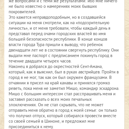
же вопросами и с теми же результатами: ибо мне ничего
не было известно о намерениях моих бывших
покровителей.
Это кажется неправдоподобным, но в создавшейся
ситуации на меня смотрели, как на «подозрительную
личность», и от меня требовали, чтобы каждый день я
представал перед очами городских властей во имя
большей безопасности республики. В конце концов
власти города Тура пришли к выводу, что ребенок
двенадцати лет не в состоянии свергнуть республику. Они
выдали мне паспорт с предписанием покинуть город в
течение двадцати четырех часов.
Наконец я добрался до окрестностей Сент-Амана,
который, как я выяснил, был в руках австрийцев. Пройти в
город я не мог, так как он был окружен французами. В
отчаянии я присел на край канавы и принялся громко
реветь, пока меня не заметил Мишо, командир эскадрона.
Мишо с большим интересом стал расспрашивать меня и
заставил рассказать о всех моих печальных
злоключениях. Он не стал скрывать, что не может
отправить меня обратно в город к моей семье: он только
что получил отпуск, который собирался провести вместе
со своей семьей в Шиноне, и предложил мне
присоединиться к нему.