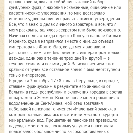
правде говоря, являют собой лишь жалкий набор
сумбурных фраз, я находил искаженные, ошибочные или
клеветнические утверждения, то мне доставляло
истинное удовольствие исправлять лживые утверждения.
Все, что я знаю о делах личного характера, и все, что я
могу раскрыть, являлось секретом или было неизвестно.
Начиная со дня отъезда первого Консула на поле битвы в
Маренго, куда я направился вместе с ним, до отъезда
императора из Фонтенбло, когда меня заставили
расстаться с ним, я не был вместе с императором только
дважды, один раз в течение трех дней и другой — в
течение семи или восьми дней. За исключением этих
кратких отлучек все остальное время я был неотступной
тенью императора.
Я родился 2 декабря 1778 года в Перуэльце, в городке,
ставшем французским в результате его аннексии от
Бельгии в годы республики и включения городка в состав
департамента Жеммап. Вскоре после моего рождения в
водолечебнице Сент-Амана, мой отец возглавил
небольшой пансионат с именем «Маленький замок», в
котором останавливались посетители местного курорта
минеральных вод. Процветание пансионата превзошло
надежды моего отца, поскольку услугами пансионата
пользовалось большое число высокопоставленных