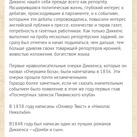
Диккенс нашёл себя прежде всего как репортёр.
Расширившаяся политическая жизнь, глубокий интерес к
дебатам, происходившим в парламенте, и к событиям,
которыми эти дебаты сопровождались, повысили интерес
английской публики к прессе, количество и тираж газет,
потребность в газетных работниках. Как только Диккенс
выполнил на пробу несколько репортёрских заданий, он
сразу был отмечен и начал подыматься, чем дальше, тем
больше удивляя своих товарищей репортёров иронией,
живостью изложения, богатством языка.
Первые нравоописательные очерки Диккенса, которые он
назвал «Очерками Боза», были напечатаны в 1836. Эти
очерки прошли почти незамеченными.
Гораздо более заметным, если не сказать значительным
событием было появление в этом же году первых глав
«Посмертных записок Пиквикского клуба».
В 1838 году написаны «Оливер Твист» и «Николас
Никкльби».
В1848 году был написан один из лучших романов
Диккенса —«Домби и сын».