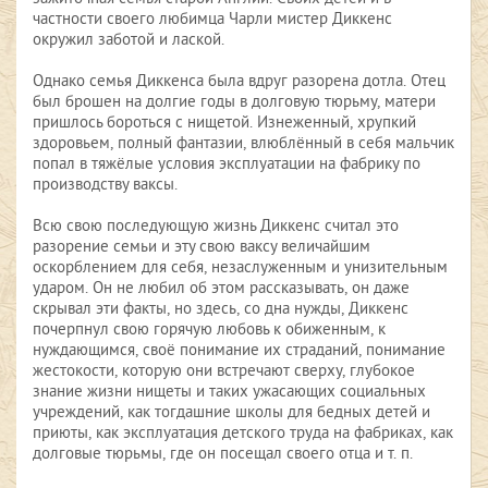
частности своего любимца Чарли мистер Диккенс
окружил заботой и лаской.
Однако семья Диккенса была вдруг разорена дотла. Отец
был брошен на долгие годы в долговую тюрьму, матери
пришлось бороться с нищетой. Изнеженный, хрупкий
здоровьем, полный фантазии, влюблённый в себя мальчик
попал в тяжёлые условия эксплуатации на фабрику по
производству ваксы.
Всю свою последующую жизнь Диккенс считал это
разорение семьи и эту свою ваксу величайшим
оскорблением для себя, незаслуженным и унизительным
ударом. Он не любил об этом рассказывать, он даже
скрывал эти факты, но здесь, со дна нужды, Диккенс
почерпнул свою горячую любовь к обиженным, к
нуждающимся, своё понимание их страданий, понимание
жестокости, которую они встречают сверху, глубокое
знание жизни нищеты и таких ужасающих социальных
учреждений, как тогдашние школы для бедных детей и
приюты, как эксплуатация детского труда на фабриках, как
долговые тюрьмы, где он посещал своего отца и т. п.