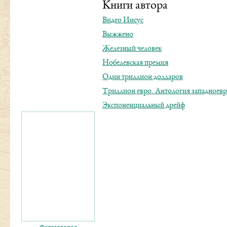
Книги автора
Видео Иисус
Выжжено
Железный человек
Нобелевская премия
Один триллион долларов
Триллион евро. Антология западноев
Экспоненциальный дрейф