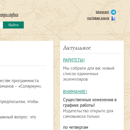
telegram
eign rights
гостевая книга
Актуальное
РАРИТЕТЫ!
Мы собрали для вас новый
список единичных
экземпляров.
честве программиста.
романов – «Соляриум»,
ВНИМАНИЕ!
Существенные изменения в
 предпосылки, чтобы
графике работы!
Издательство открыто для
самовывоза только
важный вопрос: что
по четвергам