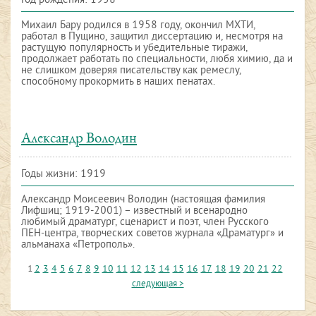
Год рождения: 1958
Михаил Бару родился в 1958 году, окончил МХТИ,
работал в Пущино, защитил диссертацию и, несмотря на
растущую популярность и убедительные тиражи,
продолжает работать по специальности, любя химию, да и
не слишком доверяя писательству как ремеслу,
способному прокормить в наших пенатах.
Александр Володин
Годы жизни: 1919
Александр Моисеевич Володин (настоящая фамилия
Лифшиц; 1919-2001) – известный и всенародно
любимый драматург, сценарист и поэт, член Русского
ПЕН-центра, творческих советов журнала «Драматург» и
альманаха «Петрополь».
1
2
3
4
5
6
7
8
9
10
11
12
13
14
15
16
17
18
19
20
21
22
следующая >