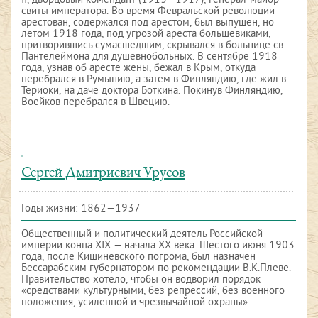
II, дворцовый комендант (1913—1917), генерал-майор
свиты императора. Во время Февральской революции
арестован, содержался под арестом, был выпущен, но
летом 1918 года, под угрозой ареста большевиками,
притворившись сумасшедшим, скрывался в
больнице св.
Пантелеймона для душевнобольных.
В сентябре 1918
года, узнав об аресте жены, бежал в Крым, откуда
перебрался в Румынию, а затем в Финляндию, где жил в
Териоки, на даче доктора Боткина. Покинув Финляндию,
Воейков перебрался в Швецию.
Сергей Дмитриевич Урусов
Годы жизни: 1862—1937
Общественный и политический деятель Российской
империи конца
XIX
— начала XX века. Шестого июня 1903
года, после Кишиневского погрома, был назначен
Бессарабским губернатором по рекомендации В.К.Плеве.
Правительство хотело, чтобы он водворил порядок
«средствами культурными, без репрессий, без военного
положения, усиленной и чрезвычайной охраны».