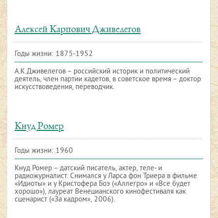
Алексей Карпович Дживелегов
Годы жизни: 1875-1952
А.К.Дживелегов – российский историк и политический
деятель, член партии кадетов, в советское время – доктор
искусствоведения, переводчик.
Кнуд Ромер
Годы жизни: 1960
Кнуд Ромер – датский писатель, актер, теле- и
радиожурналист. Снимался у Ларса фон Триера в фильме
«Идиоты» и у Кристофера Боэ («Аллегро» и «Все будет
хорошо»), лауреат Венецианского кинофестиваля как
сценарист («За кадром», 2006).