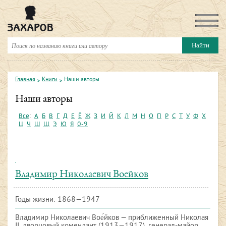
Главная
Книги
Наши авторы
Наши авторы
Все
:
А
Б
В
Г
Д
Е
Ё
Ж
З
И
Й
К
Л
М
Н
О
П
Р
С
Т
У
Ф
Х
Ц
Ч
Ш
Щ
Э
Ю
Я
0-9
Владимир Николаевич Воейков
Годы жизни: 1868—1947
Владимир Николаевич Вое́йков — приближенный Николая