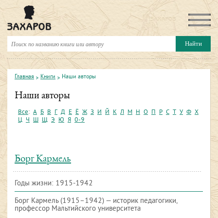
Главная
Книги
Наши авторы
Наши авторы
Все
:
А
Б
В
Г
Д
Е
Ё
Ж
З
И
Й
К
Л
М
Н
О
П
Р
С
Т
У
Ф
Х
Ц
Ч
Ш
Щ
Э
Ю
Я
0-9
Борг Кармель
Годы жизни: 1915-1942
Борг Кармель (1915–1942) — историк педагогики,
профессор Мальтийского университета